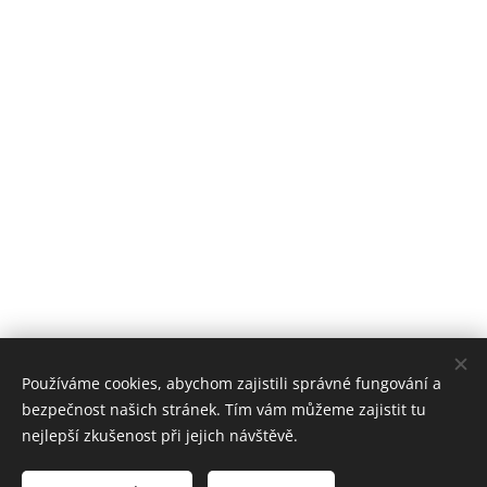
Používáme cookies, abychom zajistili správné fungování a
bezpečnost našich stránek. Tím vám můžeme zajistit tu
nejlepší zkušenost při jejich návštěvě.
© 2024 Petřvald u Mošnova , Petřvald 107 , 742 60